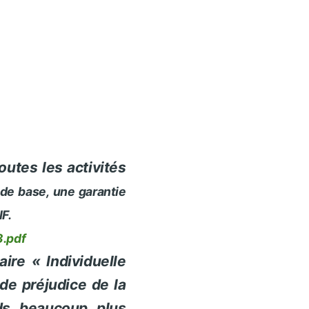
outes les activités
 de base,
une garantie
IF.
.pdf
taire «
Individuelle
 de préjudice de
la
ds beaucoup plus